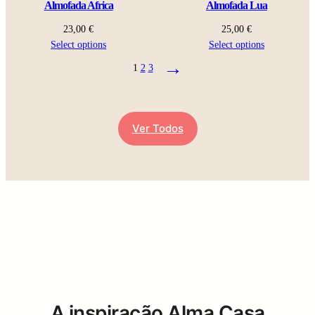
Almofada Africa
Almofada Lua
19,00 €
23,00
€
25,00
€
Select options
Select options
→
1
2
3
Ver Todos
A inspiração Alma Casa